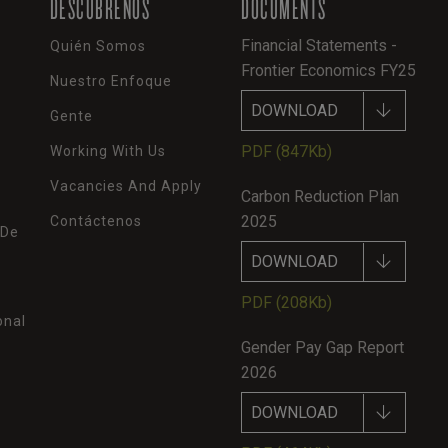
DESCÚBRENOS
DOCUMENTS
Financial Statements -
Quién Somos
Frontier Economics FY25
Nuestro Enfoque
DOWNLOAD
Gente
PDF
(847Kb)
Working With Us
Vacancies And Apply
Carbon Reduction Plan
2025
Contáctenos
 De
DOWNLOAD
PDF
(208Kb)
onal
Gender Pay Gap Report
2026
DOWNLOAD