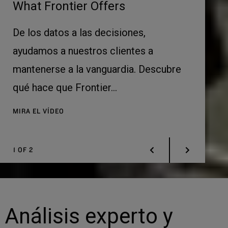
La infraestructura en foco
What F
Lea nuestra colección de artículos
De los 
sobre cómo financiar la infraestructura
ayudamo
e
del futuro.
mantene
qué hace
LEE MAS (EN)
MIRA EL 
2
OF
2
Análisis experto y