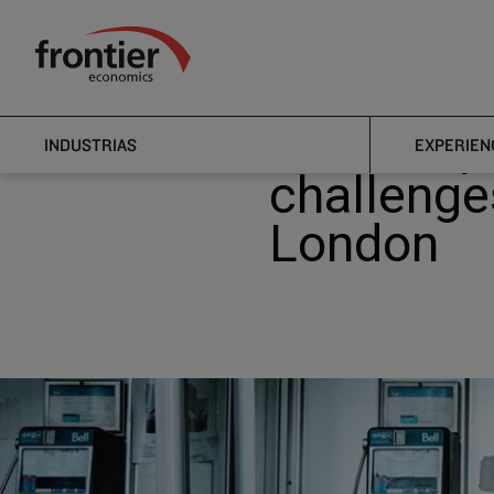
Ir al inico
Noticias e información
Noticias
Frontier
Frontier Economics
Frontier 
INDUSTRIAS
EXPERIEN
challenge
London