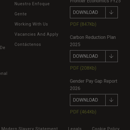
Frontier Economics FY25
Nuestro Enfoque
DOWNLOAD
Gente
PDF
(847Kb)
Working With Us
Vacancies And Apply
Carbon Reduction Plan
2025
Contáctenos
 De
DOWNLOAD
PDF
(208Kb)
onal
Gender Pay Gap Report
2026
DOWNLOAD
PDF
(464Kb)
Modern Slavery Statement
Legals
Cookie Policy