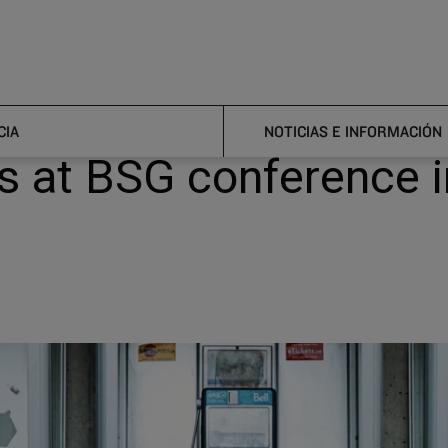
 presents on stakeholder challenges at BSG conference in London
presents on stakeholde
CIA
NOTICIAS E INFORMACIÓN
s at BSG conference i