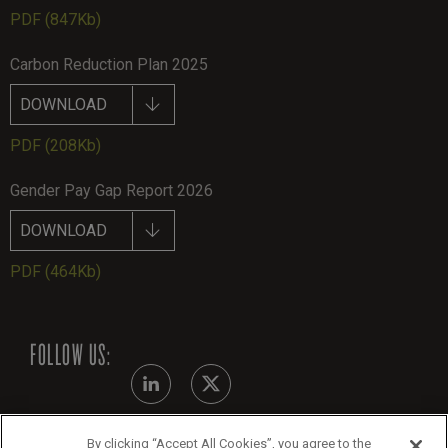
PDF
(847Kb)
Carbon Reduction Plan 2025
DOWNLOAD
PDF
(208Kb)
Gender Pay Gap Report 2026
DOWNLOAD
PDF
(464Kb)
FOLLOW US:
By clicking “Accept All Cookies”, you agree to the