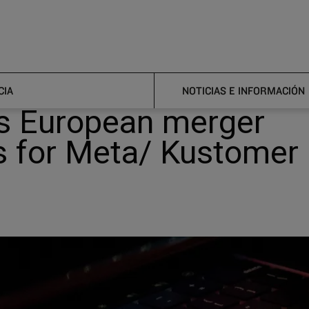
rtellamt clearance completes European merger processes for Meta
tellamt clearance
CIA
NOTICIAS E INFORMACIÓN
s European merger
s for Meta/ Kustomer