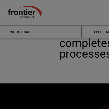
Ir al inico
Noticias e información
Noticias
Bundeska
Frontier Economics
Bundeskar
INDUSTRIAS
EXPERIEN
complete
processe