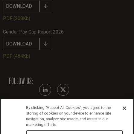
DOWNLOAD
PDF
(208Kb)
Gender Pay Gap Report 2026
DOWNLOAD
PDF
(464Kb)
FOLLOW US:
By clicking “Accept All Cookies”, you agree to the
Modern Slavery Statement
storing of cookies on your device to enhance site
navigation, analyze site usage, and assist in our
Legals
marketing efforts.
Cookie Policy