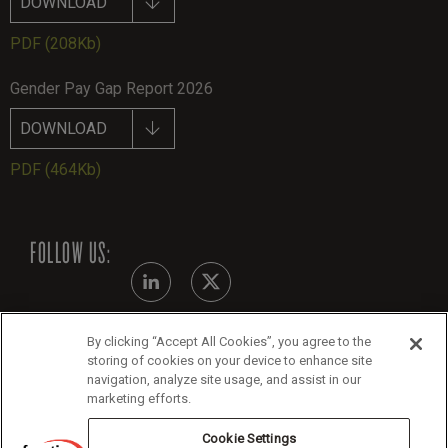
DOWNLOAD
PDF
(208Kb)
Gender Pay Gap Report 2026
DOWNLOAD
PDF
(464Kb)
FOLLOW US:
By clicking “Accept All Cookies”, you agree to the
Modern Slavery Statement
storing of cookies on your device to enhance site
navigation, analyze site usage, and assist in our
Legals
marketing efforts.
Cookie Policy
Cookie Settings