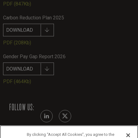
PDF
(847Kb)
Carbon Reduction Plan 2025
DOWNLOAD
PDF
(208Kb)
Gender Pay Gap Report 2026
DOWNLOAD
PDF
(464Kb)
FOLLOW US:
By clicking “Accept All Cookies”, you agree to the