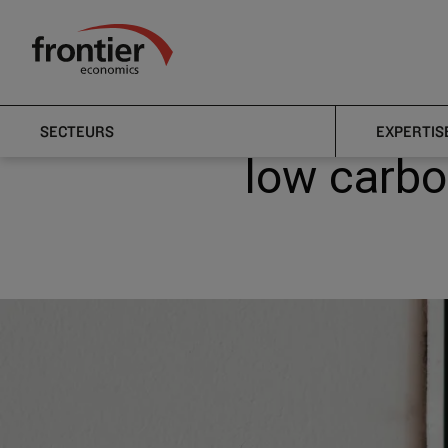
Menu
Actualités et perspectives
Actualités
Commis
Frontier Economics
Commissi
SECTEURS
EXPERTIS
low carbo