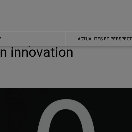
sion opens consultation on low carbon innovation
on opens consultatio
E
ACTUALITÉS ET PERSPECT
n innovation