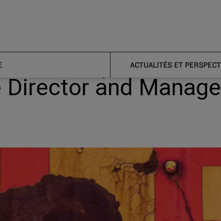
er announces promotions to Associate Director and Manager
announces promotions
E
ACTUALITÉS ET PERSPECT
 Director and Manage