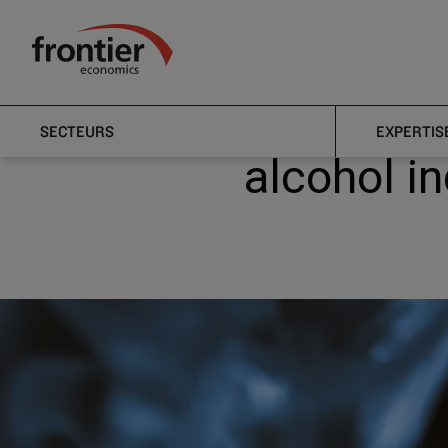
Menu
Actualités et perspectives
Actualités
MUP ha
Frontier Economics
MUP has 
SECTEURS
EXPERTIS
alcohol in