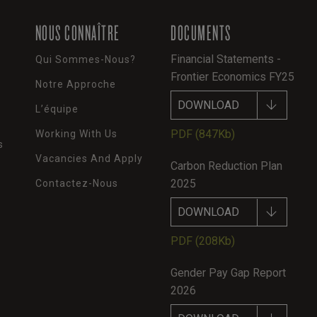
NOUS CONNAÎTRE
DOCUMENTS
Financial Statements -
Qui Sommes-Nous?
Frontier Economics FY25
Notre Approche
DOWNLOAD
L’équipe
PDF
(847Kb)
Working With Us
s
Vacancies And Apply
Carbon Reduction Plan
2025
Contactez-Nous
DOWNLOAD
PDF
(208Kb)
Gender Pay Gap Report
2026