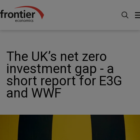
Menu
Actualités et perspectives
Actualités
The
UK’s net zero investment gap - a short report for E3G and
WWF
The UK’s net zero
investment gap - a
short report for E3G
and WWF