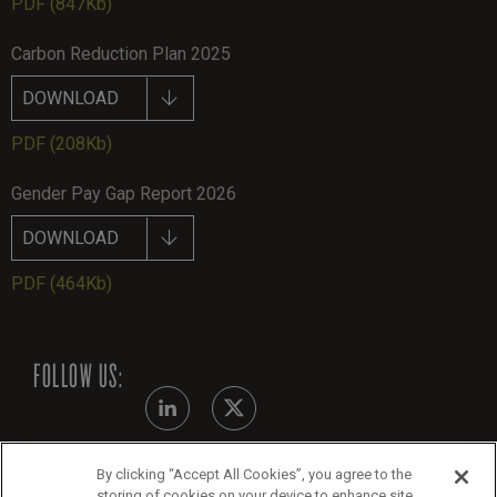
PDF
(847Kb)
Carbon Reduction Plan 2025
DOWNLOAD
PDF
(208Kb)
Gender Pay Gap Report 2026
DOWNLOAD
PDF
(464Kb)
FOLLOW US:
By clicking “Accept All Cookies”, you agree to the
Modern Slavery Statement
storing of cookies on your device to enhance site