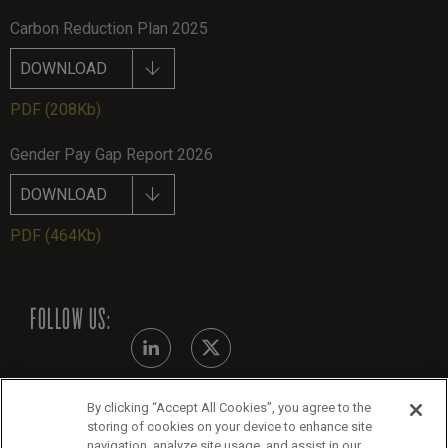
Carbon Reduction Plan 2025
DOWNLOAD
PDF
(208Kb)
Gender Pay Gap Report 2026
DOWNLOAD
PDF
(464Kb)
FOLLOW US:
By clicking “Accept All Cookies”, you agree to the
Modern Slavery Statement
storing of cookies on your device to enhance site
navigation, analyze site usage, and assist in our