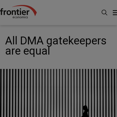
Menu
Actualités et perspectives
Publications
All DMA gatekeepers are equal
All DMA gatekeepers
are equal