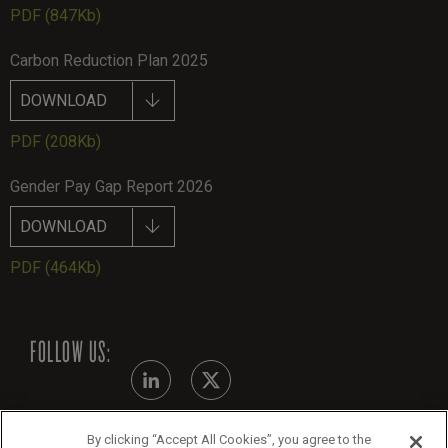
PDF
(847Kb)
Carbon Reduction Plan 2025
DOWNLOAD
PDF
(208Kb)
Gender Pay Gap Report 2026
DOWNLOAD
PDF
(464Kb)
FOLLOW US:
By clicking “Accept All Cookies”, you agree to the