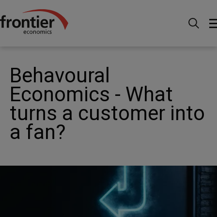
Home
Nachrichten & Einblicke
Fallstudien
Behavoural Economics - What turns a customer into a fan?
Behavoural
Economics - What
turns a customer into
a fan?