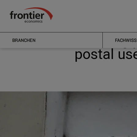
Home
Nachrichten & Einblicke
News
ComReg publis
Frontier Economics
ComReg pu
BRANCHEN
FACHWISS
postal use