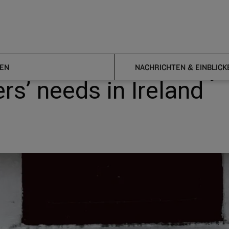
h Frontier study on postal users’ needs in Ireland
blish Frontier study
EN
NACHRICHTEN & EINBLICK
rs’ needs in Ireland