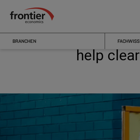
Home
Nachrichten & Einblicke
News
Flexible e-co
Frontier Economics
Flexible 
BRANCHEN
FACHWISS
help clear