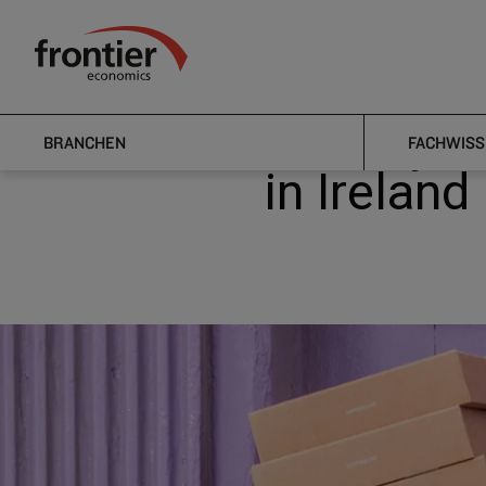
Home
Nachrichten & Einblicke
News
A study of th
Frontier Economics
A study of
BRANCHEN
FACHWISS
in Ireland