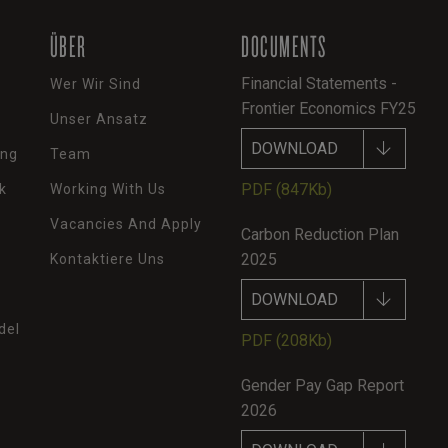
ÜBER
DOCUMENTS
Financial Statements -
Wer Wir Sind
Frontier Economics FY25
Unser Ansatz
DOWNLOAD
ung
Team
PDF
(847Kb)
k
Working With Us
Vacancies And Apply
Carbon Reduction Plan
2025
Kontaktiere Uns
DOWNLOAD
del
PDF
(208Kb)
Gender Pay Gap Report
2026