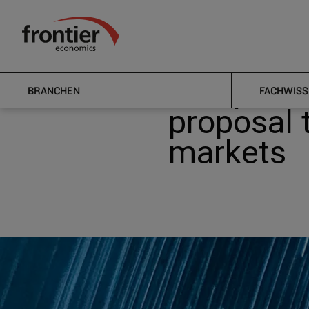
Home
Nachrichten & Einblicke
News
European Com
Frontier Economics
European 
BRANCHEN
FACHWISS
proposal 
markets