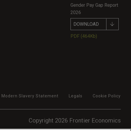
Gender Pay Gap Report
2026
DOWNLOAD
PDF
(464Kb)
Modern Slavery Statement
Legals
Cookie Policy
Copyright 2026 Frontier Economics