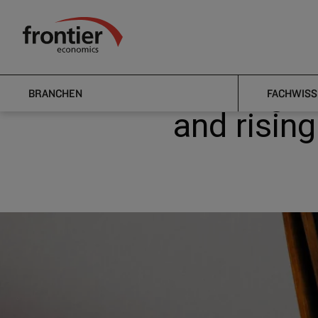
Home
Nachrichten & Einblicke
News
Retiring with
Frontier Economics
Retiring 
BRANCHEN
FACHWISS
and rising