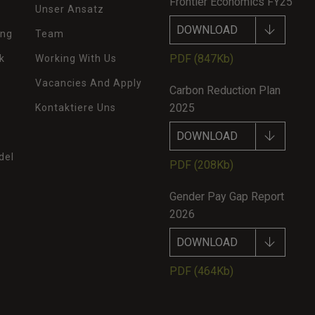
Frontier Economics FY25
Unser Ansatz
DOWNLOAD
ung
Team
PDF
(847Kb)
k
Working With Us
Vacancies And Apply
Carbon Reduction Plan
2025
Kontaktiere Uns
DOWNLOAD
del
PDF
(208Kb)
Gender Pay Gap Report
2026
DOWNLOAD
PDF
(464Kb)