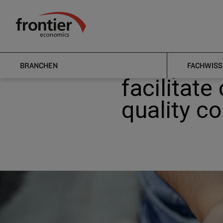
Home
Nachrichten & Einblicke
News
FCA publishes
Frontier Economics
FCA publi
BRANCHEN
FACHWISS
facilitate
quality c