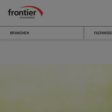
Home
Nachrichten & Einblicke
Veröffentlichungen
Frontier Economics
Run, rabbi
BRANCHEN
FACHWISS