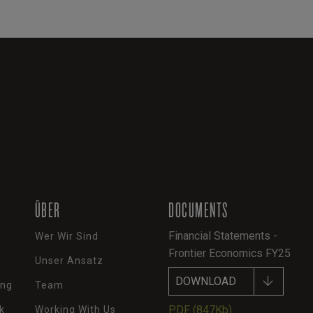
ÜBER
DOCUMENTS
Financial Statements -
Wer Wir Sind
Frontier Economics FY25
Unser Ansatz
DOWNLOAD
ung
Team
PDF
(847Kb)
k
Working With Us