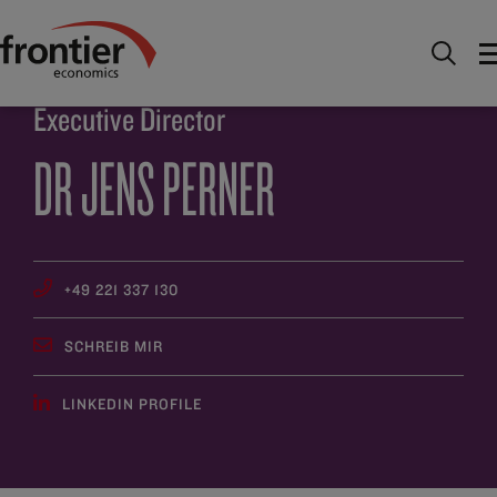
Home
Über uns
Team
Dr Jens Perner
Executive Director
DR JENS PERNER
+49 221 337 130
SCHREIB MIR
LINKEDIN PROFILE