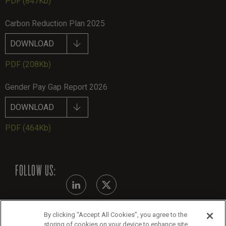
PDF
(847Kb)
Carbon Reduction Plan 2025
DOWNLOAD
PDF
(208Kb)
Gender Pay Gap Report 2026
DOWNLOAD
PDF
(464Kb)
FOLLOW US:
By clicking “Accept All Cookies”, you agree to the
Modern Slavery Statement
storing of cookies on your device to enhance site